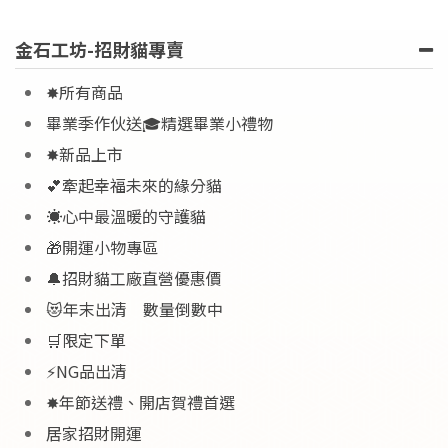
金石工坊-招財貓專賣
✸所有商品
畢業季作伙送🎓精選畢業小禮物
✸新品上市
💕牽起幸福未來的緣分貓
☀️心中最溫暖的守護貓
🎁開運小物專區
🔔招財貓工廠直營優惠價
😻年末出清 數量倒數中
🛒限定下單
⚡NG品出清
✸年節送禮、開店賀禮首選
居家招財開運