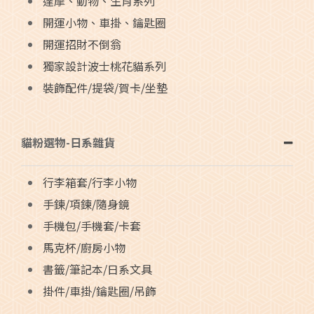
達摩、動物、生肖系列
開運小物、車掛、鑰匙圈
開運招財不倒翁
獨家設計波士桃花貓系列
裝飾配件/提袋/賀卡/坐墊
貓粉選物-日系雜貨
行李箱套/行李小物
手鍊/項鍊/隨身鏡
手機包/手機套/卡套
馬克杯/廚房小物
書籤/筆記本/日系文具
掛件/車掛/鑰匙圈/吊飾