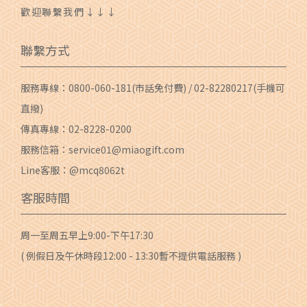
歡迎聯繫我們↓↓↓
聯繫方式
服務專線：
0800-060-181
(市話免付費) /
02-82280217
(手機可
直撥)
傳真專線：02-8228-0200
服務信箱：
service01@miaogift.com
Line客服：@mcq8062t
客服時間
周一至周五早上9:00-下午17:30
( 例假日及午休時段12:00 - 13:30暫不提供電話服務 )