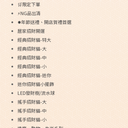
🛒限定下單
⚡NG品出清
✸年節送禮、開店賀禮首選
居家招財開運
經典招財貓-特大
經典招財貓-大
經典招財貓-中
經典招財貓-小
經典招財貓-迷你
迷你招財貓小擺飾
LED發財樹/流水球
搖手招財貓-大
搖手招財貓-中
搖手招財貓-小