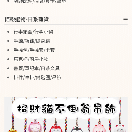
裝飾配件/提袋/賀卡/坐墊
貓粉選物-日系雜貨
行李箱套/行李小物
手鍊/項鍊/隨身鏡
手機包/手機套/卡套
馬克杯/廚房小物
書籤/筆記本/日系文具
掛件/車掛/鑰匙圈/吊飾