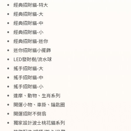
經典招財貓-特大
經典招財貓-大
經典招財貓-中
經典招財貓-小
經典招財貓-迷你
迷你招財貓小擺飾
LED發財樹/流水球
搖手招財貓-大
搖手招財貓-中
搖手招財貓-小
達摩、動物、生肖系列
開運小物、車掛、鑰匙圈
開運招財不倒翁
獨家設計波士桃花貓系列