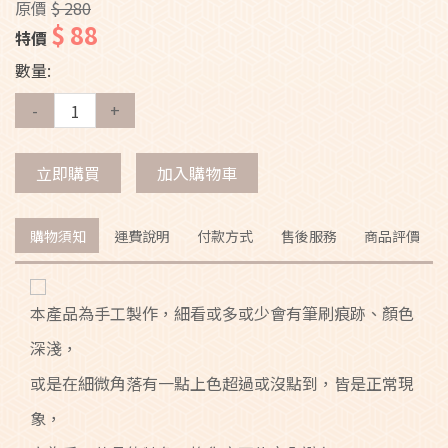
原價
$ 280
$ 88
特價
數量:
-
+
立即購買
加入購物車
購物須知
運費說明
付款方式
售後服務
商品評價
本產品為手工製作，細看或多或少會有筆刷痕跡、顏色
深淺，
或是在細微角落有一點上色超過或沒點到，皆是正常現
象，