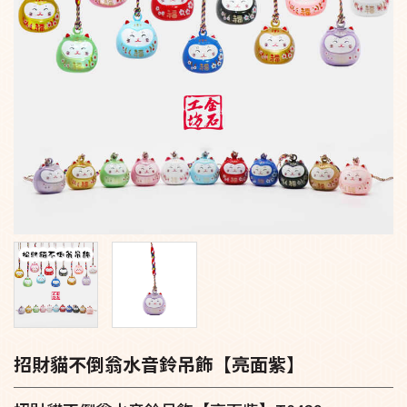
招財貓不倒翁水音鈴吊飾【亮面紫】