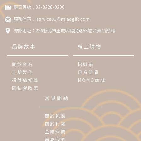
傳真專線：02-8228-0200
服務信箱：
service01@miaogift.com
總部地址：
236新北市土城區裕民路55巷21弄1號1樓
品牌故事
線上購物
關於金石
招財貓
工坊製作
日系雜貨
招財貓知識
MOMO商城
隱私權政策
常見問題
關於包裝
關於付款
企業採購
聯絡我們