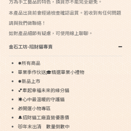
方為手工藝品的特色，換貨亦不能完全避免。
本產品出貨前會經過檢查確認品質。若收到有任何問題
請與我們做聯絡！
如對產品細節有疑慮，可使用線上聊聊。
金石工坊-招財貓專賣
✸所有商品
畢業季作伙送🎓精選畢業小禮物
✸新品上市
💕牽起幸福未來的緣分貓
☀️心中最溫暖的守護貓
🎁開運小物專區
🔔招財貓工廠直營優惠價
😻年末出清 數量倒數中