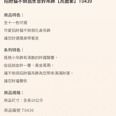
招財貓不倒翁水音鈴吊飾【亮面紫】T0439
商品特色：
全十一色可選
可愛招財貓不倒翁化身吊飾
讓您好運隨身帶著走
系列特色：
搖晃小吊飾有清脆的鈴鐺聲響，
俗話說金鈴一響，黃金萬兩，
讓不倒翁招財貓吊飾為您帶來滿滿財運，
讓您財福雙收
商品規格：
商品尺寸：全長10公分
商品編號
T0439