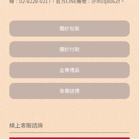
線：02-8228-0217，官方LINE帳號：＠mcq8062t。
關於包裝
關於付款
企業禮品
急需送禮
線上客服諮詢