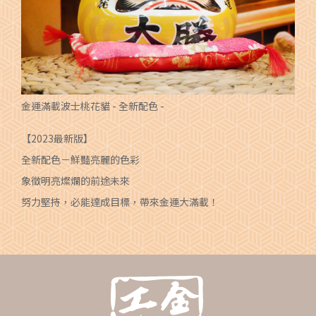
金運滿載波士桃花貓 - 全新配色 -
【2023最新版】
全新配色－鮮豔亮麗的色彩
象徵明亮燦爛的前途未來
努力堅持，必能達成目標，帶來金運大滿載！