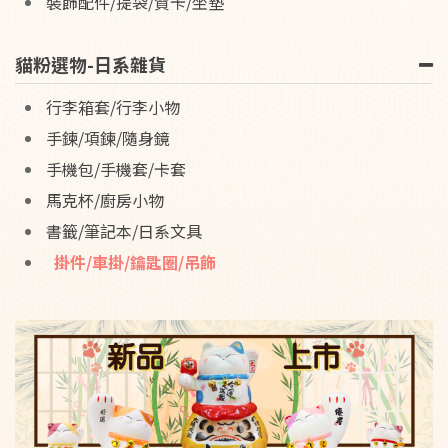
裝飾配件/提袋/賀卡/坐墊
貓粉選物-日系雜貨
行李箱套/行李小物
手鍊/項鍊/隨身鏡
手機包/手機套/卡套
馬克杯/廚房小物
書籤/筆記本/日系文具
掛件/車掛/鑰匙圈/吊飾