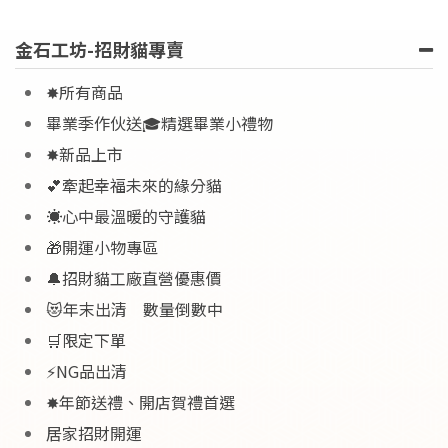
金石工坊-招財貓專賣
✸所有商品
畢業季作伙送🎓精選畢業小禮物
✸新品上市
💕牽起幸福未來的緣分貓
☀️心中最溫暖的守護貓
🎁開運小物專區
🔔招財貓工廠直營優惠價
😻年末出清 數量倒數中
🛒限定下單
⚡NG品出清
✸年節送禮、開店賀禮首選
居家招財開運