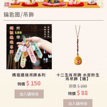
鑰匙圈/吊飾
媽祖遶境吊牌系列
十二生肖吊飾 水音鈴生
肖吊飾【豬】
$ 150
特價
原價
$ 280
$ 88
特價
加入購物車
加入購物車