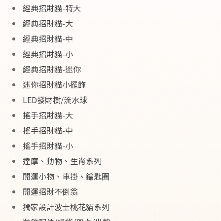
經典招財貓-特大
經典招財貓-大
經典招財貓-中
經典招財貓-小
經典招財貓-迷你
迷你招財貓小擺飾
LED發財樹/流水球
搖手招財貓-大
搖手招財貓-中
搖手招財貓-小
達摩、動物、生肖系列
開運小物、車掛、鑰匙圈
開運招財不倒翁
獨家設計波士桃花貓系列