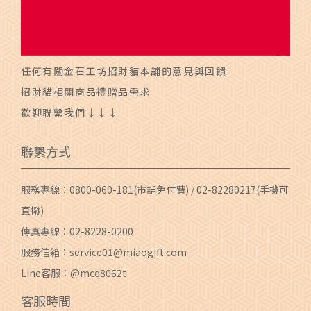
任何有關金石工坊招財貓本舖的意見與回饋
招財貓相關商品禮贈品需求
歡迎聯繫我們↓↓↓
聯繫方式
服務專線：
0800-060-181
(市話免付費) /
02-82280217
(手機可
直撥)
傳真專線：02-8228-0200
服務信箱：
service01@miaogift.com
Line客服：@mcq8062t
客服時間