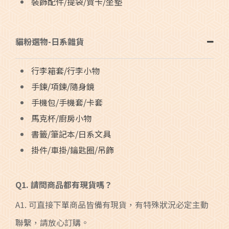
裝飾配件/提袋/賀卡/坐墊
貓粉選物-日系雜貨
行李箱套/行李小物
手鍊/項鍊/隨身鏡
手機包/手機套/卡套
馬克杯/廚房小物
書籤/筆記本/日系文具
掛件/車掛/鑰匙圈/吊飾
Q1. 請問商品都有現貨嗎？
A1. 可直接下單商品皆備有現貨，有特殊狀況必定主動
聯繫，請放心訂購。