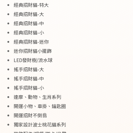
經典招財貓-特大
經典招財貓-大
經典招財貓-中
經典招財貓-小
經典招財貓-迷你
迷你招財貓小擺飾
LED發財樹/流水球
搖手招財貓-大
搖手招財貓-中
搖手招財貓-小
達摩、動物、生肖系列
開運小物、車掛、鑰匙圈
開運招財不倒翁
獨家設計波士桃花貓系列