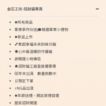
金石工坊-招財貓專賣
✸所有商品
畢業季作伙送🎓精選畢業小禮物
✸新品上市
💕牽起幸福未來的緣分貓
☀️心中最溫暖的守護貓
🎁開運小物專區
🔔招財貓工廠直營優惠價
😻年末出清 數量倒數中
🛒限定下單
⚡NG品出清
✸年節送禮、開店賀禮首選
居家招財開運