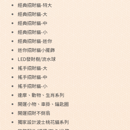
經典招財貓-特大
經典招財貓-大
經典招財貓-中
經典招財貓-小
經典招財貓-迷你
迷你招財貓小擺飾
LED發財樹/流水球
搖手招財貓-大
搖手招財貓-中
搖手招財貓-小
達摩、動物、生肖系列
開運小物、車掛、鑰匙圈
開運招財不倒翁
獨家設計波士桃花貓系列