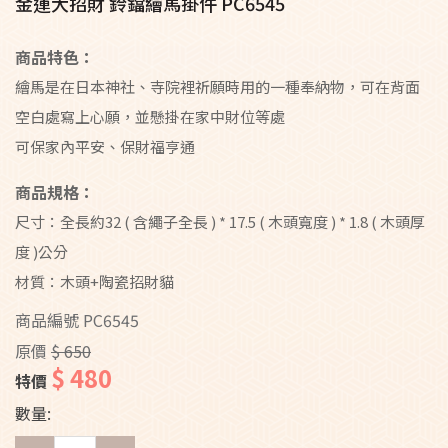
金運大招財 鈴鐺繪馬掛件 PC6545
商品特色：
繪馬是在日本神社、寺院裡祈願時用的一種奉納物，可在背面
空白處寫上心願，並懸掛在家中財位等處
可保家內平安、保財福亨通
商品規格：
尺寸：全長約32 ( 含繩子全長 ) * 17.5 ( 木頭寬度 ) * 1.8 ( 木頭厚
度 )公分
材質：木頭+陶瓷招財貓
商品編號
PC6545
原價
$ 650
$ 480
特價
數量: