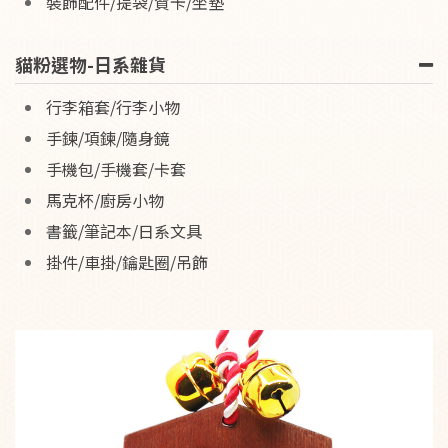
裝飾配件/提袋/賀卡/坐墊
貓粉選物-日系雜貨
行李箱套/行李小物
手鍊/項鍊/隨身鏡
手機包/手機套/卡套
馬克杯/廚房小物
書籤/筆記本/日系文具
掛件/車掛/鑰匙圈/吊飾