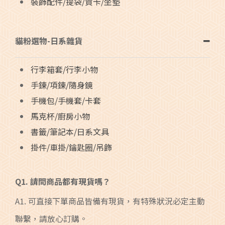
裝飾配件/提袋/賀卡/坐墊
貓粉選物-日系雜貨
行李箱套/行李小物
手鍊/項鍊/隨身鏡
手機包/手機套/卡套
馬克杯/廚房小物
書籤/筆記本/日系文具
掛件/車掛/鑰匙圈/吊飾
Q1. 請問商品都有現貨嗎？
A1. 可直接下單商品皆備有現貨，有特殊狀況必定主動
聯繫，請放心訂購。