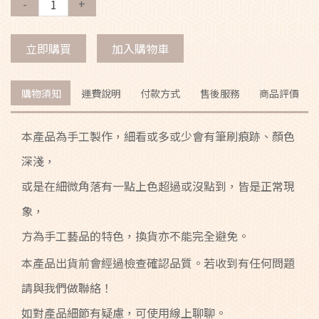
-
+
立即購買
加入購物車
購物須知
運費說明
付款方式
售後服務
商品評價
本產品為手工製作，細看或多或少會有筆刷痕跡、顏色
深淺，
或是在細微角落有一點上色超過或沒點到，皆是正常現
象，
方為手工藝品的特色，換貨亦不能完全避免。
本產品出貨前會經過檢查確認品質。若收到有任何問題
請與我們做聯絡！
如對產品細節有疑慮，可使用線上聊聊。