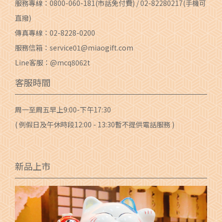
服務專線：
0800-060-181
(市話免付費) /
02-82280217
(手機可
直撥)
傳真專線：02-8228-0200
服務信箱：
service01@miaogift.com
Line客服：@mcq8062t
客服時間
周一至周五早上9:00-下午17:30
( 例假日及午休時段12:00 - 13:30暫不提供電話服務 )
新品上市