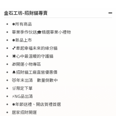
金石工坊-招財貓專賣
✸所有商品
畢業季作伙送🎓精選畢業小禮物
✸新品上市
💕牽起幸福未來的緣分貓
☀️心中最溫暖的守護貓
🎁開運小物專區
🔔招財貓工廠直營優惠價
😻年末出清 數量倒數中
🛒限定下單
⚡NG品出清
✸年節送禮、開店賀禮首選
居家招財開運