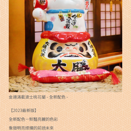
金運滿載波士桃花貓 - 全新配色 -
【2023最新版】
全新配色－鮮豔亮麗的色彩
象徵明亮燦爛的前途未來