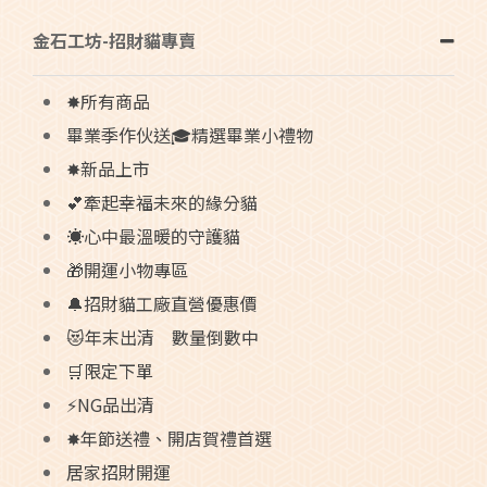
金石工坊-招財貓專賣
✸所有商品
畢業季作伙送🎓精選畢業小禮物
✸新品上市
💕牽起幸福未來的緣分貓
☀️心中最溫暖的守護貓
🎁開運小物專區
🔔招財貓工廠直營優惠價
😻年末出清 數量倒數中
🛒限定下單
⚡NG品出清
✸年節送禮、開店賀禮首選
居家招財開運