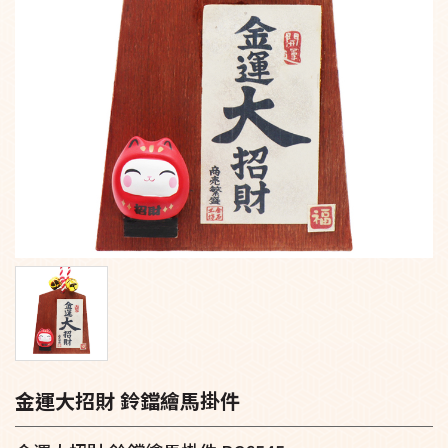
金運大招財 鈴鐺繪馬掛件