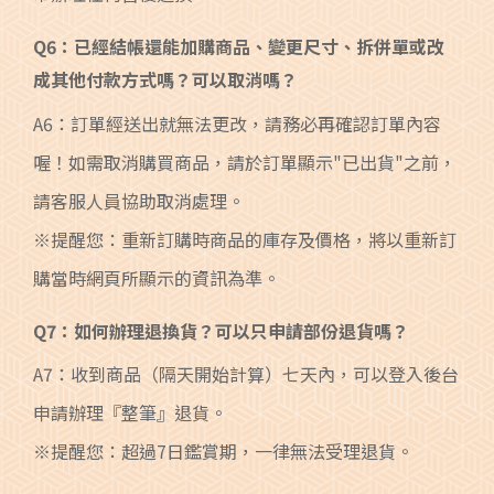
Q6：已經結帳還能加購商品、變更尺寸、拆併單或改
成其他付款方式嗎？可以取消嗎？
A6：訂單經送出就無法更改，請務必再確認訂單內容
喔！如需取消購買商品，請於訂單顯示"已出貨"之前，
請客服人員協助取消處理。
※提醒您：重新訂購時商品的庫存及價格，將以重新訂
購當時網頁所顯示的資訊為準。
Q7：如何辦理退換貨？可以只申請部份退貨嗎？
A7：收到商品（隔天開始計算）七天內，可以登入後台
申請辦理『整筆』退貨。
※提醒您：超過7日鑑賞期，一律無法受理退貨。