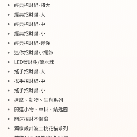
經典招財貓-特大
經典招財貓-大
經典招財貓-中
經典招財貓-小
經典招財貓-迷你
迷你招財貓小擺飾
LED發財樹/流水球
搖手招財貓-大
搖手招財貓-中
搖手招財貓-小
達摩、動物、生肖系列
開運小物、車掛、鑰匙圈
開運招財不倒翁
獨家設計波士桃花貓系列