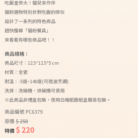
吃飯皇帝大！貓兒來作伴
貓粉選物特別針對吃飯的傢伙
設計了一系列的特色商品
趕快搜尋「貓粉餐具」
來看看有哪些商品吧！！
商品規格：
商品尺寸：12.5*12.5*5 cm
材質：全瓷
耐溫：-5度~140度(可微波烹調)
洗滌：洗碗機、烘碗機可使用
※此商品非禮盒包裝，使用白報紙跟紙盒簡易包裝。
商品編號
PC6379
原價
$ 250
$ 220
特價