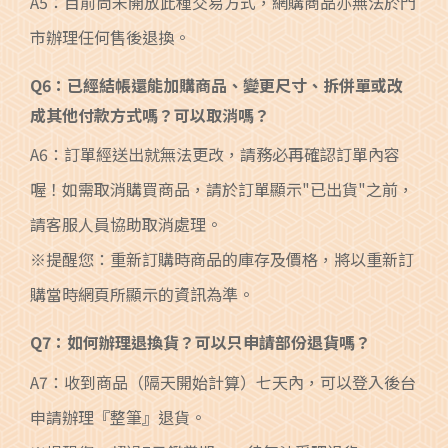
A5：目前尚未開放此種交易方式，網購商品亦無法於門
市辦理任何售後退換。
Q6：已經結帳還能加購商品、變更尺寸、拆併單或改
成其他付款方式嗎？可以取消嗎？
A6：訂單經送出就無法更改，請務必再確認訂單內容
喔！如需取消購買商品，請於訂單顯示"已出貨"之前，
請客服人員協助取消處理。
※提醒您：重新訂購時商品的庫存及價格，將以重新訂
購當時網頁所顯示的資訊為準。
Q7：如何辦理退換貨？可以只申請部份退貨嗎？
A7：收到商品（隔天開始計算）七天內，可以登入後台
申請辦理『整筆』退貨。