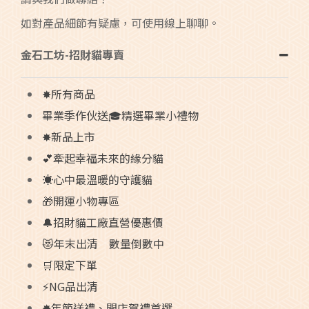
如對產品細節有疑慮，可使用線上聊聊。
金石工坊-招財貓專賣
✸所有商品
畢業季作伙送🎓精選畢業小禮物
✸新品上市
💕牽起幸福未來的緣分貓
☀️心中最溫暖的守護貓
🎁開運小物專區
🔔招財貓工廠直營優惠價
😻年末出清 數量倒數中
🛒限定下單
⚡NG品出清
✸年節送禮、開店賀禮首選