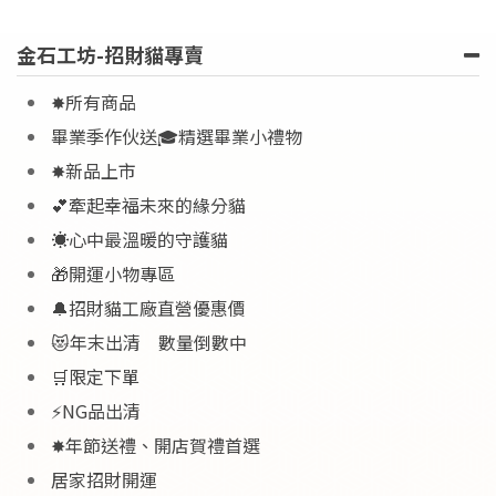
金石工坊-招財貓專賣
✸所有商品
畢業季作伙送🎓精選畢業小禮物
✸新品上市
💕牽起幸福未來的緣分貓
☀️心中最溫暖的守護貓
🎁開運小物專區
🔔招財貓工廠直營優惠價
😻年末出清 數量倒數中
🛒限定下單
⚡NG品出清
✸年節送禮、開店賀禮首選
居家招財開運