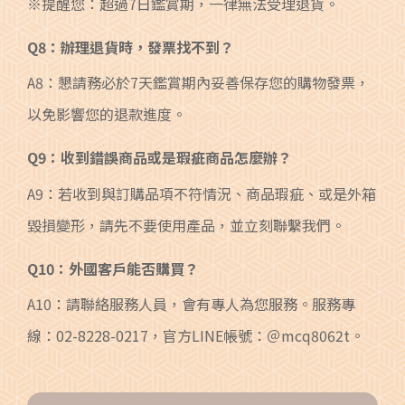
※提醒您：超過7日鑑賞期，一律無法受理退貨。
Q8：辦理退貨時，發票找不到？
A8：懇請務必於7天鑑賞期內妥善保存您的購物發票，
以免影響您的退款進度。
Q9：收到錯誤商品或是瑕疵商品怎麼辦？
A9：若收到與訂購品項不符情況、商品瑕疵、或是外箱
毀損變形，請先不要使用產品，並立刻聯繫我們。
Q10：外國客戶能否購買？
A10：請聯絡服務人員，會有專人為您服務。服務專
線：02-8228-0217，官方LINE帳號：＠mcq8062t。