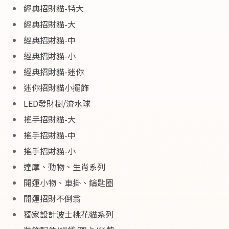
經典招財貓-特大
經典招財貓-大
經典招財貓-中
經典招財貓-小
經典招財貓-迷你
迷你招財貓小擺飾
LED發財樹/流水球
搖手招財貓-大
搖手招財貓-中
搖手招財貓-小
達摩、動物、生肖系列
開運小物、車掛、鑰匙圈
開運招財不倒翁
獨家設計波士桃花貓系列