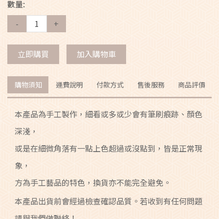
數量:
-
+
立即購買
加入購物車
購物須知
運費說明
付款方式
售後服務
商品評價
本產品為手工製作，細看或多或少會有筆刷痕跡、顏色
深淺，
或是在細微角落有一點上色超過或沒點到，皆是正常現
象，
方為手工藝品的特色，換貨亦不能完全避免。
本產品出貨前會經過檢查確認品質。若收到有任何問題
請與我們做聯絡！