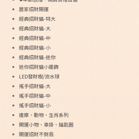
居家招財開運
經典招財貓-特大
經典招財貓-大
經典招財貓-中
經典招財貓-小
經典招財貓-迷你
迷你招財貓小擺飾
LED發財樹/流水球
搖手招財貓-大
搖手招財貓-中
搖手招財貓-小
達摩、動物、生肖系列
開運小物、車掛、鑰匙圈
開運招財不倒翁