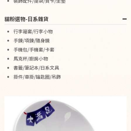
裝飾配件/提袋/賀卡/坐墊
貓粉選物-日系雜貨
行李箱套/行李小物
手鍊/項鍊/隨身鏡
手機包/手機套/卡套
馬克杯/廚房小物
書籤/筆記本/日系文具
掛件/車掛/鑰匙圈/吊飾