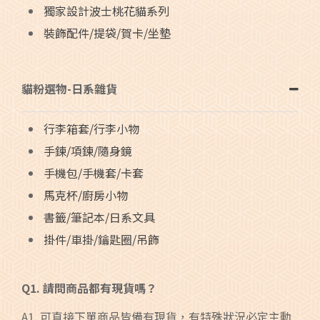
獨家設計波士桃花貓系列
裝飾配件/提袋/賀卡/坐墊
貓粉選物-日系雜貨
行李箱套/行李小物
手鍊/項鍊/隨身鏡
手機包/手機套/卡套
馬克杯/廚房小物
書籤/筆記本/日系文具
掛件/車掛/鑰匙圈/吊飾
Q1. 請問商品都有現貨嗎？
A1. 可直接下單商品皆備有現貨，有特殊狀況必定主動