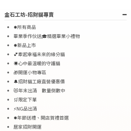
金石工坊-招財貓專賣
✸所有商品
畢業季作伙送🎓精選畢業小禮物
✸新品上市
💕牽起幸福未來的緣分貓
☀️心中最溫暖的守護貓
🎁開運小物專區
🔔招財貓工廠直營優惠價
😻年末出清 數量倒數中
🛒限定下單
⚡NG品出清
✸年節送禮、開店賀禮首選
居家招財開運