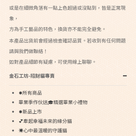
或是在細微角落有一點上色超過或沒點到，皆是正常現
象，
方為手工藝品的特色，換貨亦不能完全避免。
本產品出貨前會經過檢查確認品質。若收到有任何問題
請與我們做聯絡！
如對產品細節有疑慮，可使用線上聊聊。
金石工坊-招財貓專賣
✸所有商品
畢業季作伙送🎓精選畢業小禮物
✸新品上市
💕牽起幸福未來的緣分貓
☀️心中最溫暖的守護貓