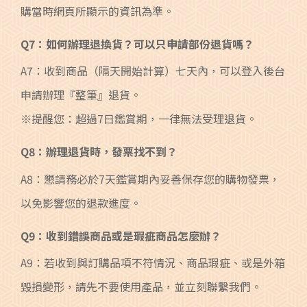
購當時網頁所顯示的資訊為準。
Q7：如何辦理退換貨？可以只申請部份退貨嗎？
A7：收到商品（隔天開始計算）七天內，可以登入後台
申請辦理『整筆』退貨。
※提醒您：超過7日鑑賞期，一律無法受理退貨。
Q8：辦理退貨時，發票找不到？
A8：懇請務必於7天鑑賞期內妥善保存您的購物發票，
以免影響您的退款進度。
Q9：收到錯誤商品或是瑕疵商品怎麼辦？
A9：若收到與訂購品項不符情況、商品瑕疵、或是外箱
毀損變形，請先不要使用產品，並立刻聯繫我們。