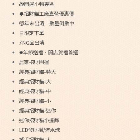
🎁開運小物專區
🔔招財貓工廠直營優惠價
😻年末出清 數量倒數中
🛒限定下單
⚡NG品出清
✸年節送禮、開店賀禮首選
居家招財開運
經典招財貓-特大
經典招財貓-大
經典招財貓-中
經典招財貓-小
經典招財貓-迷你
迷你招財貓小擺飾
LED發財樹/流水球
搖手招財貓-大