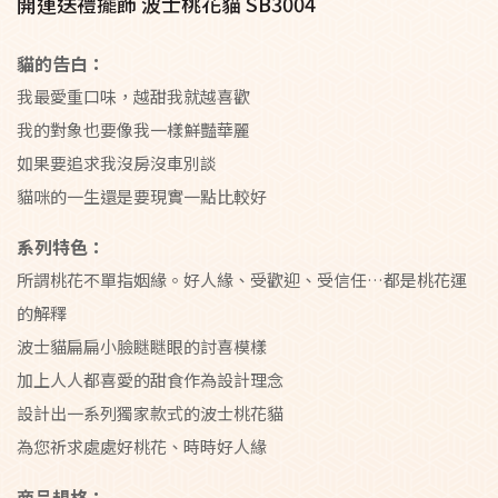
開運送禮擺飾 波士桃花貓 SB3004
貓的告白：
我最愛重口味，越甜我就越喜歡
我的對象也要像我一樣鮮豔華麗
如果要追求我沒房沒車別談
貓咪的一生還是要現實一點比較好
系列特色：
所謂桃花不單指姻緣。好人緣、受歡迎、受信任…都是桃花運
的解釋
波士貓扁扁小臉瞇瞇眼的討喜模樣
加上人人都喜愛的甜食作為設計理念
設計出一系列獨家款式的波士桃花貓
為您祈求處處好桃花、時時好人緣
商品規格：