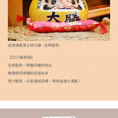
金運滿載波士桃花貓 - 全新配色 -
【2023最新版】
全新配色－鮮豔亮麗的色彩
象徵明亮燦爛的前途未來
努力堅持，必能達成目標，帶來金運大滿載！