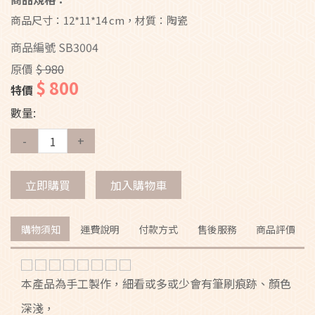
商品尺寸：12*11*14 cm，材質：陶瓷
商品編號
SB3004
原價
$ 980
$ 800
特價
數量:
-
+
立即購買
加入購物車
購物須知
運費說明
付款方式
售後服務
商品評價
本產品為手工製作，細看或多或少會有筆刷痕跡、顏色
深淺，