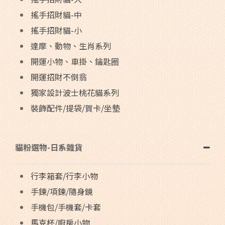
搖手招財貓-中
搖手招財貓-小
達摩、動物、生肖系列
開運小物、車掛、鑰匙圈
開運招財不倒翁
獨家設計波士桃花貓系列
裝飾配件/提袋/賀卡/坐墊
貓粉選物-日系雜貨
行李箱套/行李小物
手鍊/項鍊/隨身鏡
手機包/手機套/卡套
馬克杯/廚房小物