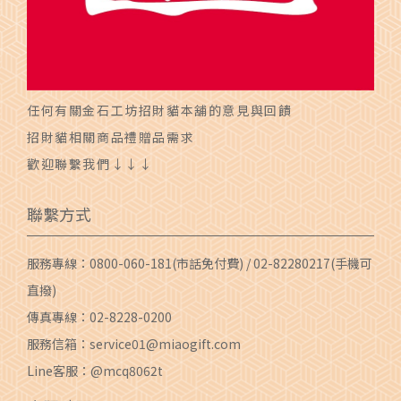
任何有關金石工坊招財貓本舖的意見與回饋
招財貓相關商品禮贈品需求
歡迎聯繫我們↓↓↓
聯繫方式
服務專線：
0800-060-181
(市話免付費) /
02-82280217
(手機可
直撥)
傳真專線：02-8228-0200
服務信箱：
service01@miaogift.com
Line客服：@mcq8062t