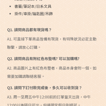
書籤/筆記本/日系文具
掛件/車掛/鑰匙圈/吊飾
Q1. 請問商品都有現貨嗎？
A1. 可直接下單商品皆備有現貨，有特殊狀況必定主動
聯繫，請放心訂購。
Q2. 請問商品有附紅色布墊嗎? 可以加購嗎?
A2. 商品圖片上有紅色布墊者，商品本身會附一個，如
需要加購請聯絡客服。
Q3. 請問下訂付款完成後，多久可以收到貨？
A3. 周一至周五中午12:00前的訂單當天出貨，中午
12:00以後隔日可出，但遇國定假日則順延。