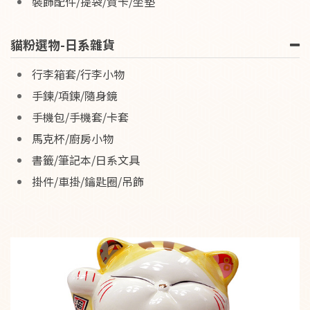
裝飾配件/提袋/賀卡/坐墊
貓粉選物-日系雜貨
行李箱套/行李小物
手鍊/項鍊/隨身鏡
手機包/手機套/卡套
馬克杯/廚房小物
書籤/筆記本/日系文具
掛件/車掛/鑰匙圈/吊飾