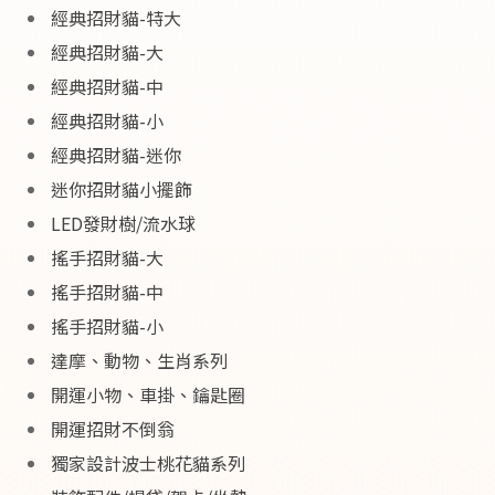
經典招財貓-特大
經典招財貓-大
經典招財貓-中
經典招財貓-小
經典招財貓-迷你
迷你招財貓小擺飾
LED發財樹/流水球
搖手招財貓-大
搖手招財貓-中
搖手招財貓-小
達摩、動物、生肖系列
開運小物、車掛、鑰匙圈
開運招財不倒翁
獨家設計波士桃花貓系列