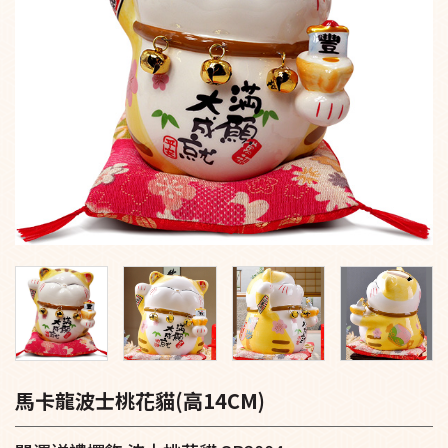
馬卡龍波士桃花貓(高14CM)