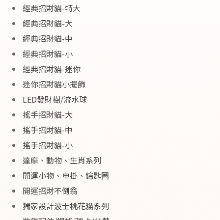
經典招財貓-特大
經典招財貓-大
經典招財貓-中
經典招財貓-小
經典招財貓-迷你
迷你招財貓小擺飾
LED發財樹/流水球
搖手招財貓-大
搖手招財貓-中
搖手招財貓-小
達摩、動物、生肖系列
開運小物、車掛、鑰匙圈
開運招財不倒翁
獨家設計波士桃花貓系列