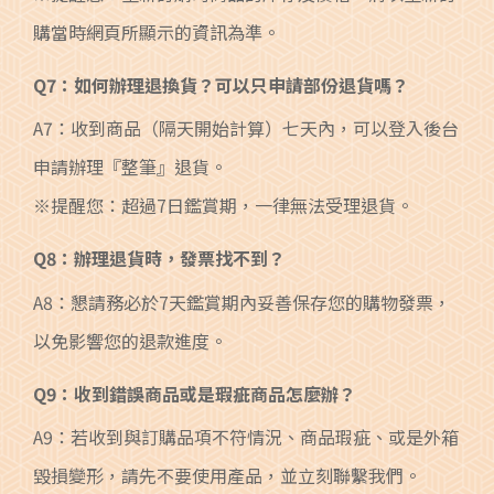
購當時網頁所顯示的資訊為準。
Q7：如何辦理退換貨？可以只申請部份退貨嗎？
A7：收到商品（隔天開始計算）七天內，可以登入後台
申請辦理『整筆』退貨。
※提醒您：超過7日鑑賞期，一律無法受理退貨。
Q8：辦理退貨時，發票找不到？
A8：懇請務必於7天鑑賞期內妥善保存您的購物發票，
以免影響您的退款進度。
Q9：收到錯誤商品或是瑕疵商品怎麼辦？
A9：若收到與訂購品項不符情況、商品瑕疵、或是外箱
毀損變形，請先不要使用產品，並立刻聯繫我們。