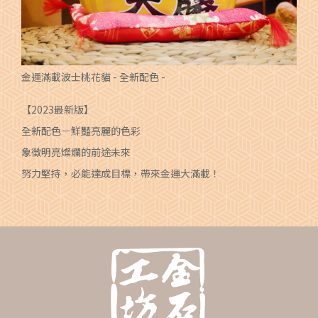
金運滿載波士桃花貓 - 全新配色 -
【2023最新版】
全新配色－鮮豔亮麗的色彩
象徵明亮燦爛的前途未來
努力堅持，必能達成目標，帶來金運大滿載！