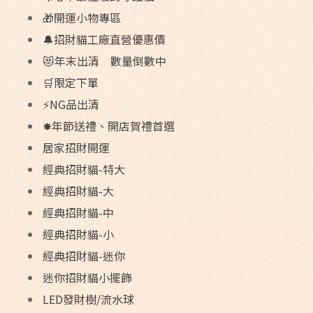
🎁開運小物專區
🔔招財貓工廠直營優惠價
😻年末出清 數量倒數中
🛒限定下單
⚡NG品出清
✸年節送禮、開店賀禮首選
居家招財開運
經典招財貓-特大
經典招財貓-大
經典招財貓-中
經典招財貓-小
經典招財貓-迷你
迷你招財貓小擺飾
LED發財樹/流水球