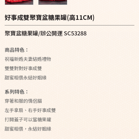
好事成雙聚寶盆糖果罐(高11CM)
聚寶盆糖果罐/辦公開運 SC53288
商品特色：
祝福新婚夫妻結婚禮物
雙雙對對好事成雙
甜蜜相偎永結好姻緣
系列特色：
穿著和服的情侶貓
左手拿扇、右手好事成雙
打開蓋子可以當糖果罐
甜蜜相偎，永結好姻緣