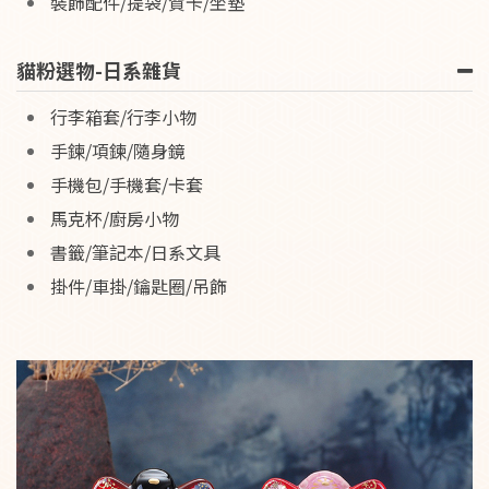
裝飾配件/提袋/賀卡/坐墊
貓粉選物-日系雜貨
行李箱套/行李小物
手鍊/項鍊/隨身鏡
手機包/手機套/卡套
馬克杯/廚房小物
書籤/筆記本/日系文具
掛件/車掛/鑰匙圈/吊飾