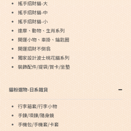
搖手招財貓-大
搖手招財貓-中
搖手招財貓-小
達摩、動物、生肖系列
開運小物、車掛、鑰匙圈
開運招財不倒翁
獨家設計波士桃花貓系列
裝飾配件/提袋/賀卡/坐墊
貓粉選物-日系雜貨
行李箱套/行李小物
手鍊/項鍊/隨身鏡
手機包/手機套/卡套