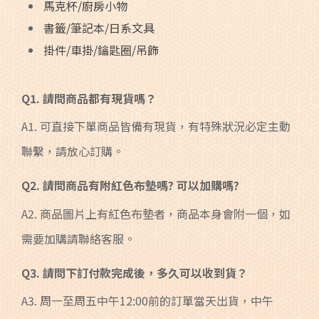
馬克杯/廚房小物
書籤/筆記本/日系文具
掛件/車掛/鑰匙圈/吊飾
Q1. 請問商品都有現貨嗎？
A1. 可直接下單商品皆備有現貨，有特殊狀況必定主動
聯繫，請放心訂購。
Q2. 請問商品有附紅色布墊嗎? 可以加購嗎?
A2. 商品圖片上有紅色布墊者，商品本身會附一個，如
需要加購請聯絡客服。
Q3. 請問下訂付款完成後，多久可以收到貨？
A3. 周一至周五中午12:00前的訂單當天出貨，中午