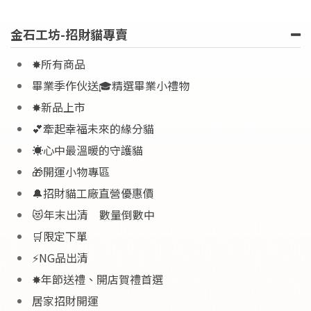
金石工坊-招財貓專賣
✸所有商品
畢業季作伙送🎓精選畢業小禮物
✸新品上市
💕牽起幸福未來的緣分貓
☀️心中最溫暖的守護貓
🎁開運小物專區
🔔招財貓工廠直營優惠價
😻年末出清 數量倒數中
🛒限定下單
⚡NG品出清
✸年節送禮、開店賀禮首選
居家招財開運