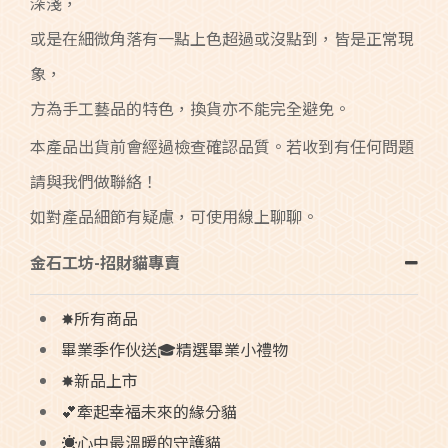
深淺，
或是在細微角落有一點上色超過或沒點到，皆是正常現
象，
方為手工藝品的特色，換貨亦不能完全避免。
本產品出貨前會經過檢查確認品質。若收到有任何問題
請與我們做聯絡！
如對產品細節有疑慮，可使用線上聊聊。
金石工坊-招財貓專賣
✸所有商品
畢業季作伙送🎓精選畢業小禮物
✸新品上市
💕牽起幸福未來的緣分貓
☀️心中最溫暖的守護貓