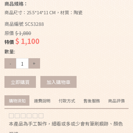
商品規格：
商品尺寸：25.5*14*11 CM，材質：陶瓷
商品編號
SC53288
原價
$ 1,880
$ 1,100
特價
數量:
-
+
立即購買
加入購物車
購物須知
運費說明
付款方式
售後服務
商品評價
本產品為手工製作，細看或多或少會有筆刷痕跡、顏色