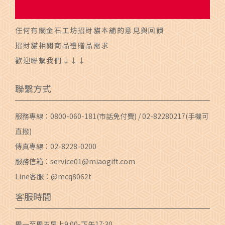
任何有關金石工坊招財貓本舖的意見與回饋
招財貓相關商品禮贈品需求
歡迎聯繫我們↓↓↓
聯繫方式
服務專線：
0800-060-181
(市話免付費) /
02-82280217
(手機可
直撥)
傳真專線：02-8228-0200
服務信箱：
service01@miaogift.com
Line客服：@mcq8062t
客服時間
周一至周五早上9:00-下午17:30