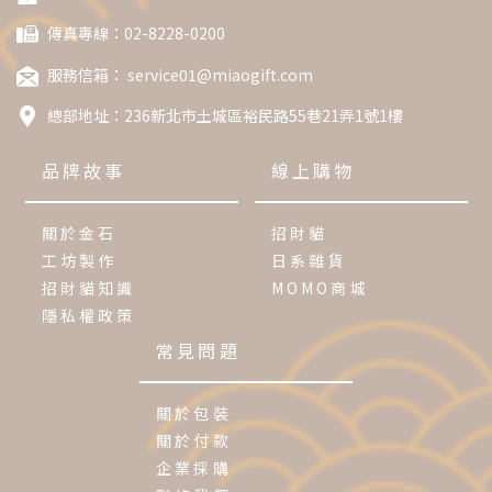
傳真專線：02-8228-0200
服務信箱：
service01@miaogift.com
總部地址：
236新北市土城區裕民路55巷21弄1號1樓
品牌故事
線上購物
關於金石
招財貓
工坊製作
日系雜貨
招財貓知識
MOMO商城
隱私權政策
常見問題
關於包裝
關於付款
企業採購